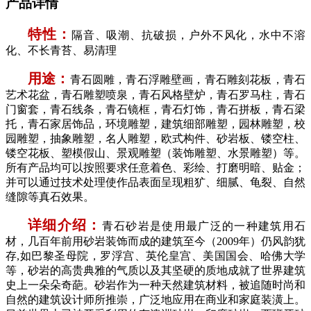
产品详情
特性：
隔音、吸潮、抗破损，户外不风化，水中不溶
化、不长青苔、易清理
用途：
青石圆雕，青石浮雕壁画，青石雕刻花板，青石
艺术花盆，青石雕塑喷泉，青石风格壁炉，青石罗马柱，青石
门窗套，青石线条，青石镜框，青石灯饰，青石拼板，青石梁
托，青石家居饰品，环境雕塑，建筑细部雕塑，园林雕塑，校
园雕塑，抽象雕塑，名人雕塑，欧式构件、砂岩板、镂空柱、
镂空花板、塑模假山、景观雕塑（装饰雕塑、水景雕塑）等。
所有产品均可以按照要求任意着色、彩绘、打磨明暗、贴金；
并可以通过技术处理使作品表面呈现粗犷、细腻、龟裂、自然
缝隙等真石效果。
详细介绍：
青石砂岩是使用最广泛的一种建筑用石
材，几百年前用砂岩装饰而成的建筑至今（2009年）仍风韵犹
存,如巴黎圣母院，罗浮宫、英伦皇宫、美国国会、哈佛大学
等，砂岩的高贵典雅的气质以及其坚硬的质地成就了世界建筑
史上一朵朵奇葩。砂岩作为一种天然建筑材料，被追随时尚和
自然的建筑设计师所推崇，广泛地应用在商业和家庭装潢上。