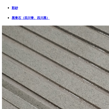
彩砂
黑青石（四川青、四川黑）