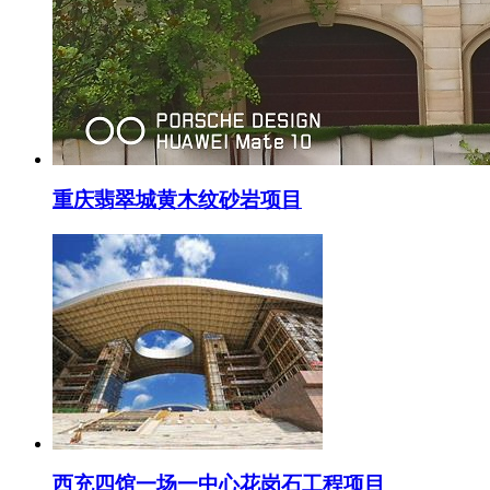
重庆翡翠城黄木纹砂岩项目
西充四馆一场一中心花岗石工程项目