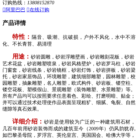
订购热线：
13808152870

阿里巴巴

在线订购
产品详情
特性：
隔音、吸潮、抗破损，户外不风化，水中不溶
化、不长青苔、易清理
用途：
砂岩圆雕，砂岩浮雕壁画，砂岩雕刻花板，砂岩
艺术花盆，砂岩雕塑喷泉，砂岩风格壁炉，砂岩罗马柱，砂岩
门窗套，砂岩线条，砂岩镜框，砂岩灯饰，砂岩拼板，砂岩梁
托，砂岩家居饰品，环境雕塑，建筑细部雕塑，园林雕塑，校
园雕塑，抽象雕塑，名人雕塑，欧式构件、砂岩板、镂空柱、
镂空花板、塑模假山、景观雕塑（装饰雕塑、水景雕塑）等。
所有产品均可以按照要求任意着色、彩绘、打磨明暗、贴金；
并可以通过技术处理使作品表面呈现粗犷、细腻、龟裂、自然
缝隙等真石效果。
详细介绍：
砂岩是使用较为广泛的一种建筑用石材，
几百年前用砂岩装饰而成的建筑至今（2009年）仍风韵犹存,
如巴黎圣母院，罗浮宫、英伦皇宫、美国国会、哈佛大学等，