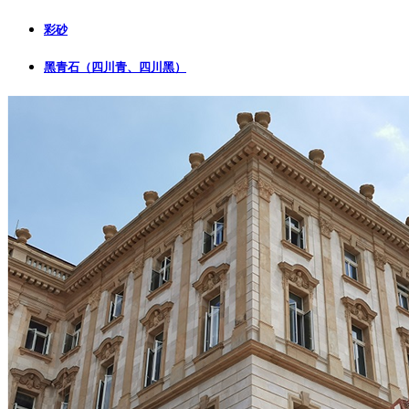
彩砂
黑青石（四川青、四川黑）