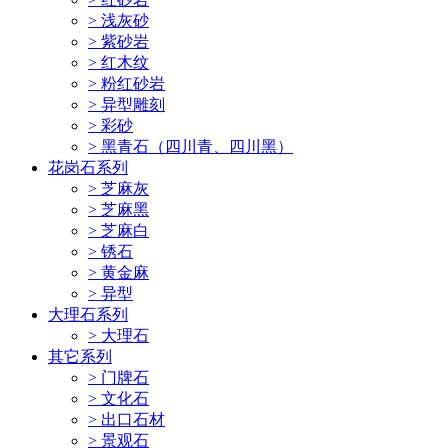
> 浅灰砂
> 紫砂岩
> 红木纹
> 粉红砂岩
> 异型雕刻
> 彩砂
> 黑青石（四川青、四川黑）
花岗石系列
> 芝麻灰
> 芝麻黑
> 芝麻白
> 锈石
> 黄金麻
> 异型
大理石系列
> 大理石
其它系列
> 门牌石
> 文化石
> 出口石材
> 景观石