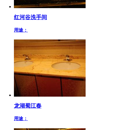
红河谷洗手间
用途：
龙湖蜀江春
用途：